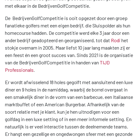
met elkaar in de BedrijvenGolfCompetitie.
De BedrijvenGolfCompetitie is ooit opgezet door een groep
fanatieke golfers met een eigen bedrijf, die Sluispolder als hun
homecourse hadden. De competitie werd elke 3 jaar door een
ander bedrijf geadopteerd en georganiseerd, tot dat
Rodi
het
stokje overnam in 2005. Maar liefst 10 jaar lang maakten zij er
een feest én een groot succes van. Sinds 2021 is de organisatie
van de BedrijvenGolfCompetitie in handen van
TIJD
Professionals
.
Er wordt afwisselend 18 holes gegolft met aansluitend een luxe
diner en 9 holes in de namiddag, waarbij de borrel overgaat in
een smakelijk diner in de vorm van een barbecue, een Italiaanse
marktbuffet of een American Burgerbar. Afhankelijk van de
soort relatie met je klant, kun je hen uitnodigen voor een
golfdag in een luxe setting of in een meer informele setting. En
natuurlijk is er veel interactie tussen de deelnemende teams.
Er hangt een gezellige en ongedwongen sfeer met een gezonde