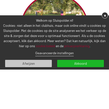
×
Welkom op Sluispolder.nl!
Cookies: niet alleen in het clubhuis, maar ook online vindt u cookies op
Sluispolder. Met de cookies op de site analyseren we het verkeer op de
site & zorgen dat deze voor u optimaal functioneert. Als u de cookies
accepteert, klik dan akkoord. Meer weten? Dat kan natuurlijk, kijk dan
hier op ons
cookie beleid
en de
privacyverklaring
.
Geavanceerde instellingen
Afwijzen
Akkoord
CONTACTGEGEVENS
Sluispolderweg 7