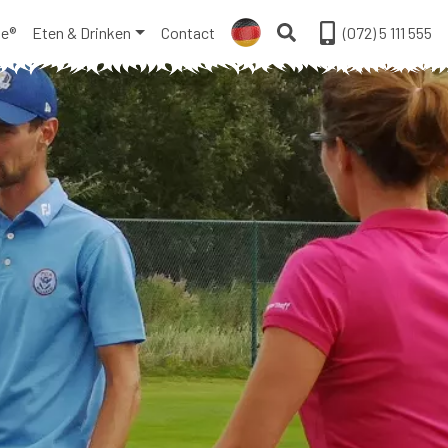
ge®
Eten & Drinken
Contact
(072) 5 111 555