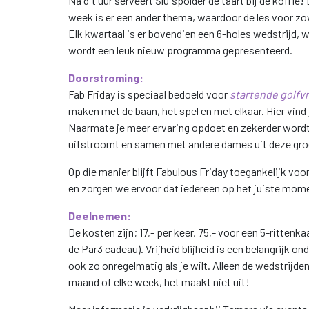
Na dit uur serveert Sluispolder de taart bij de koffie
week is er een ander thema, waardoor de les voor zowe
Elk kwartaal is er bovendien een 6-holes wedstrijd, 
wordt een leuk nieuw programma gepresenteerd.
Doorstroming:
Fab Friday is speciaal bedoeld voor
startende golf
maken met de baan, het spel en met elkaar. Hier vind
Naarmate je meer ervaring opdoet en zekerder wordt o
uitstroomt en samen met andere dames uit deze groe
Op die manier blijft Fabulous Friday toegankelijk voo
en zorgen we ervoor dat iedereen op het juiste momen
Deelnemen:
De kosten zijn; 17,- per keer, 75,- voor een 5-rittenk
de Par3 cadeau). Vrijheid blijheid is een belangrijk o
ook zo onregelmatig als je wilt. Alleen de wedstrijden,
maand of elke week, het maakt niet uit!