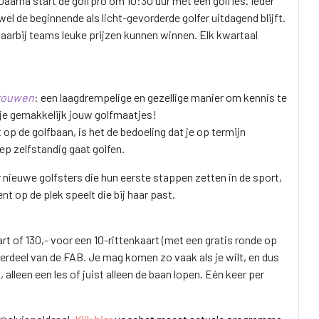
! Daarna start de golfpro om 10:30 uur met een golfles. Ieder
l de beginnende als licht-gevorderde golfer uitdagend blijft.
waarbij teams leuke prijzen kunnen winnen. Elk kwartaal
vrouwen
: een laagdrempelige en gezellige manier om kennis te
 je gemakkelijk jouw golfmaatjes!
p de golfbaan, is het de bedoeling dat je op termijn
p zelfstandig gaat golfen.
r nieuwe golfsters die hun eerste stappen zetten in de sport,
t op de plek speelt die bij haar past.
aart of 130,- voor een 10-rittenkaart (met een gratis ronde op
nderdeel van de FAB. Je mag komen zo vaak als je wilt, en dus
 alleen een les of juist alleen de baan lopen. Eén keer per