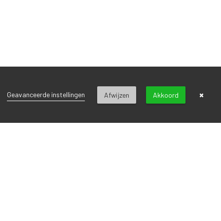
×
Geavanceerde instellingen
Afwijzen
Akkoord
voor onze nieuwsbrief
INSCHRIJVEN
d met de
privacyverklaring