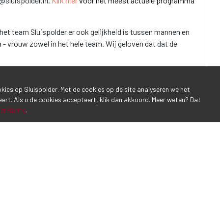
@sluispolder.nl.
Klik hier
voor het meest actuele programma
het team Sluispolder er ook gelijkheid is tussen mannen en
 vrouw zowel in het hele team. Wij geloven dat dat de
ookies op Sluispolder. Met de cookies op de site analyseren we het
eert. Als u de cookies accepteert, klik dan akkoord. Meer weten? Dat
erklaring
.
Inschrijven 
E-mailadres*
Ik ga akkoor