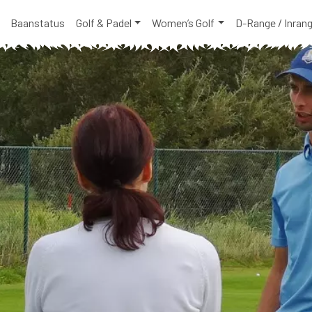
Baanstatus
Golf & Padel
Women’s Golf
D-Range / Inran