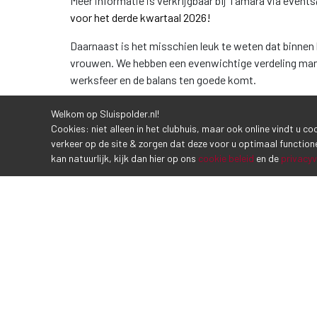
Meer informatie is verkrijgbaar bij Tamara via events
voor het derde kwartaal 2026!
Daarnaast is het misschien leuk te weten dat binnen 
vrouwen. We hebben een evenwichtige verdeling man -
werksfeer en de balans ten goede komt.
Welkom op Sluispolder.nl!
Cookies: niet alleen in het clubhuis, maar ook online vindt u c
verkeer op de site & zorgen dat deze voor u optimaal function
kan natuurlijk, kijk dan hier op ons
cookie beleid
en de
privacyv
CONTACTGEGEVENS
Sluispolderweg 7
1817 BM Alkmaar
Tel (072) 5 111 555
info@sluispolder.nl