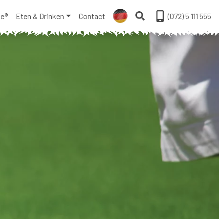
ge®
Eten & Drinken
Contact
(072) 5 111 555