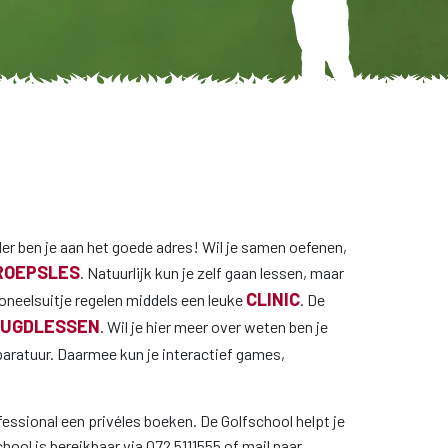
der ben je aan het goede adres! Wil je samen oefenen,
ROEPSLES
. Natuurlijk kun je zelf gaan lessen, maar
CLINIC
soneelsuitje regelen middels een leuke
. De
EUGDLESSEN
. Wil je hier meer over weten ben je
aratuur. Daarmee kun je interactief games,
fessional een privéles boeken. De Golfschool helpt je
ool is bereikbaar via 072 5111555 of mail naar