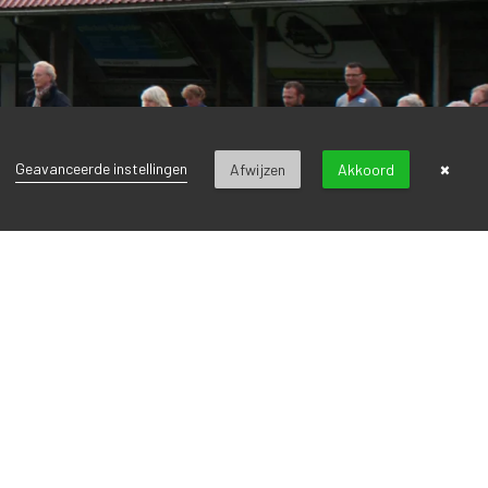
×
Geavanceerde instellingen
Afwijzen
Akkoord