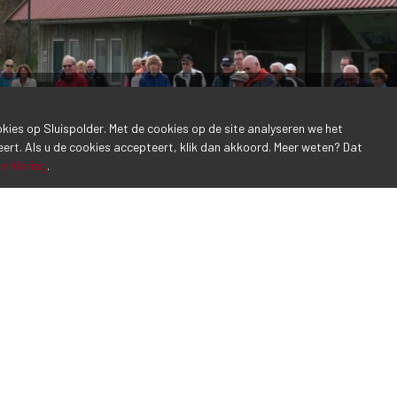
ookies op Sluispolder. Met de cookies op de site analyseren we het
eert. Als u de cookies accepteert, klik dan akkoord. Meer weten? Dat
erklaring
.