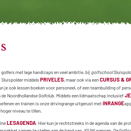
es
n golfers met lage handicaps en veel ambitie, bij
golfschool
Sluispol
PRIVELES
CURSUS & G
j Sluispolder middels
,
maar ook via een
 kun je ook lessen boeken voor personeel, of een teambuilding of per
J
 de Noordhollandse Golfclub. Middels een lidmaatschap inclusief
INRANGE
oefenen en trainen is onze drivingrange uitgerust met
app
oger niveau te tillen.
LESAGENDA
line
.
Hier kun je rechtstreeks in de agenda van de pro
lespakket samen te stellen aan de hand van JOUW wensen. De Golfsch