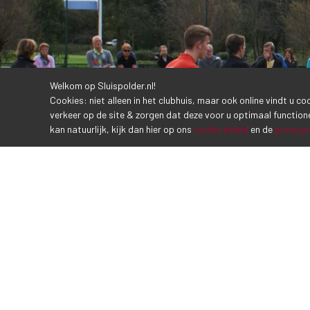
Welkom op Sluispolder.nl!
Cookies: niet alleen in het clubhuis, maar ook online vindt u c
verkeer op de site & zorgen dat deze voor u optimaal function
kan natuurlijk, kijk dan hier op ons
cookie beleid
en de
privacyv