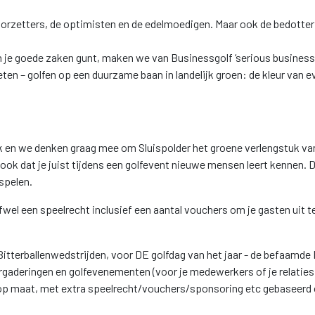
doorzetters, de optimisten en de edelmoedigen. Maar ook de bedotter 
n je goede zaken gunt, maken we van Businessgolf ‘serious business’
genieten – golfen op een duurzame baan in landelijk groen: de kleur va
jk en we denken graag mee om Sluispolder het groene verlengstuk van j
r ook dat je juist tijdens een golfevent nieuwe mensen leert kennen. D
spelen.
wel een speelrecht inclusief een aantal vouchers om je gasten uit t
itterballenwedstrijden, voor DE golfdag van het jaar - de befaamde 
rgaderingen en golfevenementen (voor je medewerkers of je relaties)
p maat, met extra speelrecht/vouchers/sponsoring etc gebaseerd o