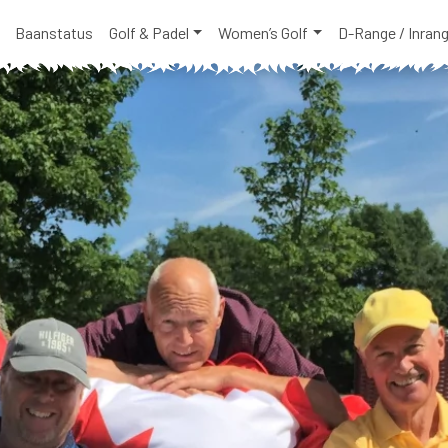
Baanstatus
Golf & Padel
Women’s Golf
D-Range / Inran