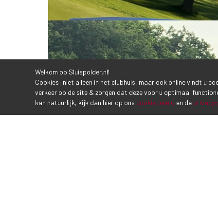
Welkom op Sluispolder.nl!
Cookies: niet alleen in het clubhuis, maar ook online vindt u c
verkeer op de site & zorgen dat deze voor u optimaal function
kan natuurlijk, kijk dan hier op ons
cookie beleid
en de
privacyv
CONTACTGEGEVENS