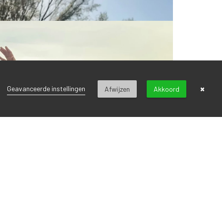
×
Geavanceerde instellingen
Afwijzen
Akkoord
voor onze nieuwsbrief