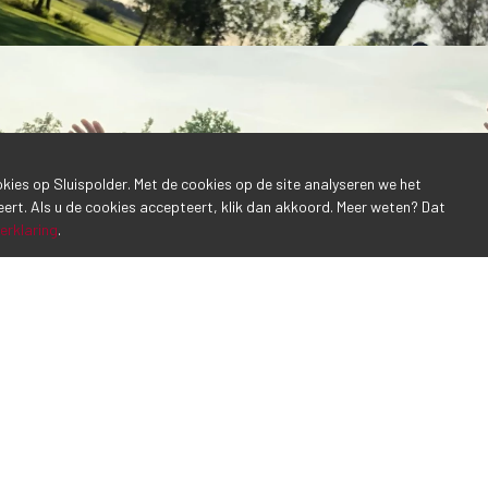
ookies op Sluispolder. Met de cookies op de site analyseren we het
eert. Als u de cookies accepteert, klik dan akkoord. Meer weten? Dat
erklaring
.
Inschrijven 