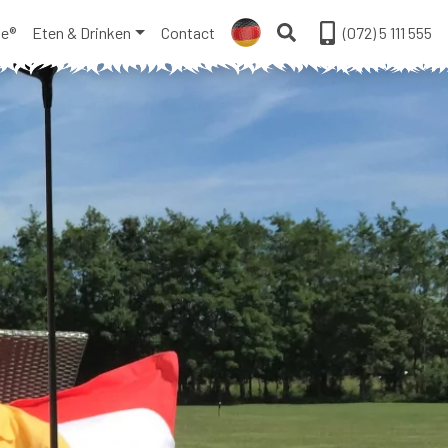
ge®
Eten & Drinken
Contact
(072) 5 111 555