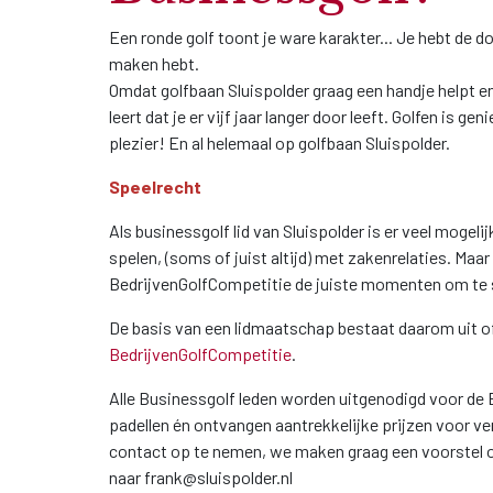
Een ronde golf toont je ware karakter... Je hebt de 
maken hebt.
Omdat golfbaan Sluispolder graag een handje helpt e
leert dat je er vijf jaar langer door leeft. Golfen is 
plezier! En al helemaal op golfbaan Sluispolder.
Speelrecht
Als businessgolf lid van Sluispolder is er veel mogeli
spelen, (soms of juist altijd) met zakenrelaties. Maa
BedrijvenGolfCompetitie de juiste momenten om te 
De basis van een lidmaatschap bestaat daarom uit of
BedrijvenGolfCompetitie
.
Alle Businessgolf leden worden uitgenodigd voor de B
padellen én ontvangen aantrekkelijke prijzen voor ve
contact op te nemen, we maken graag een voorstel o
naar frank@sluispolder.nl