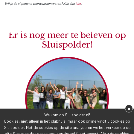
Wil je de algemene voorwaarden weten? Klik dan
hier
!
Er is nog meer te beleven op
Sluispolder!
×
Welkom op Sluispolder.nl!
Cookies: niet alleen in het clubhuis, maar ook online vindt u cookies op
Sluispolder. Met de cookies op de site analyseren we het verkeer op de
site & zorgen dat deze voor u optimaal functioneert. Als u de cookies