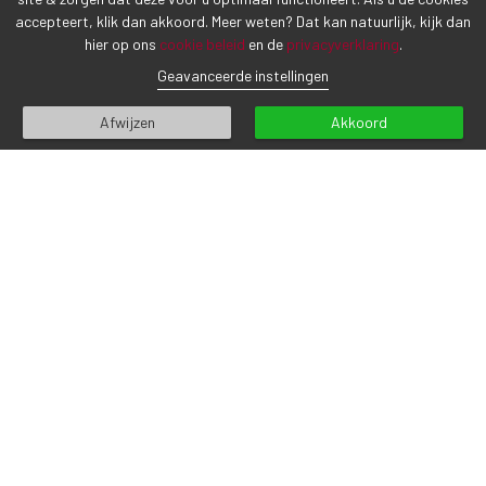
accepteert, klik dan akkoord. Meer weten? Dat kan natuurlijk, kijk dan
hier op ons
cookie beleid
en de
privacyverklaring
.
Geavanceerde instellingen
Afwijzen
Akkoord