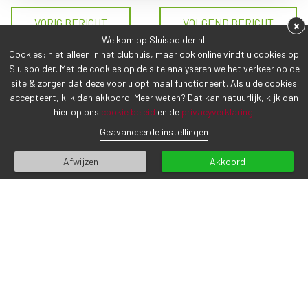
VORIG BERICHT
VOLGEND BERICHT
×
Welkom op Sluispolder.nl!
Cookies: niet alleen in het clubhuis, maar ook online vindt u cookies op
Sluispolder. Met de cookies op de site analyseren we het verkeer op de
site & zorgen dat deze voor u optimaal functioneert. Als u de cookies
accepteert, klik dan akkoord. Meer weten? Dat kan natuurlijk, kijk dan
hier op ons
cookie beleid
en de
privacyverklaring
.
CONTACTGEGEVENS
Geavanceerde instellingen
Sluispolderweg 7
1817 BM Alkmaar
Afwijzen
Akkoord
Tel (072) 5 111 555
info@sluispolder.nl
Inschrijven voor onze nieuwsbrief
E-mailadres*
INSCHRIJVEN
Ik ga akkoord met de
privacyverklaring