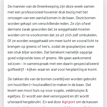
De mannen van de Greenkeeping zijn deze week samen
met een professioneel hovenier druk bezig met het
omzagen van een aantal bomen in de baan. Deze bomen
worden gekapt om verschillende reden. Ze zijn ofwel
dermate zwak geworden dat ze weggehaald moeten
worden om te voorkomen dat ze uit zich zelf omkukelen.
Of ze worden weggehaald om meer lucht en vooral licht te
brengen op greens of tee's, zodat de grasplantjes weer
een stuk blijer worden. Dat betekent namelijk sappige
goed volgroeide tees of greens. We gaan aankomend
seizoen – in samenspraak met een daarin gespecialiseerd
golfbedrijf - kijken
waar
en
wat
voor herplanting er komt.
De takken die van de bomen overblijven worden gebruikt
om houtrillen (= houtwalllen) te maken in de baan. Dat
levert een mooi huis op voor vogels, veldmuisjes &
egeltjes. Er wordt een deel versnipperd en dit wordt
uiteraard hergebruikt. En wel door
Agriport
om de kassen