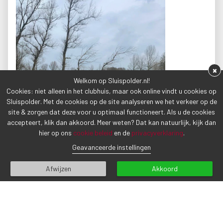
×
Welkom op Sluispolder.nl!
Cookies: niet alleen in het clubhuis, maar ook online vindt u cookies op
Sluispolder. Met de cookies op de site analyseren we het verkeer op de
site & zorgen dat deze voor u optimaal functioneert. Als u de cookies
accepteert, klik dan akkoord. Meer weten? Dat kan natuurlijk, kijk dan
hier op ons
cookie beleid
en de
privacyverklaring
.
Geavanceerde instellingen
Afwijzen
Akkoord
VORIG BERICHT
VOLGEND BERICHT