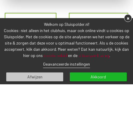
×
VORIG BERICHT
VOLGEND BERICHT
Welkom op Sluispolder.nl!
Cookies: niet alleen in het clubhuis, maar ook online vindt u cookies op
Sluispolder. Met de cookies op de site analyseren we het verkeer op de
site & zorgen dat deze voor u optimaal functioneert. Als u de cookies
accepteert, klik dan akkoord. Meer weten? Dat kan natuurlijk, kijk dan
hier op ons
cookie beleid
en de
privacyverklaring
.
CONTACTGEGEVENS
Geavanceerde instellingen
Sluispolderweg 7
Afwijzen
Akkoord
1817 BM Alkmaar
Tel (072) 5 111 555
info@sluispolder.nl
Inschrijven voor onze nieuwsbrief
E-mailadres*
INSCHRIJVEN