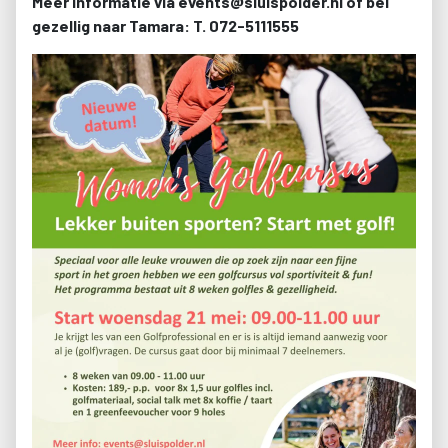
Meer informatie via events@sluispolder.nl of bel
gezellig naar Tamara: T. 072-5111555