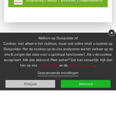
×
Welkom op Sluispolder.nl!
VORIG BERICHT
VOLGEND BERICHT
Cookies: niet alleen in het clubhuis, maar ook online vindt u cookies op
Sluispolder. Met de cookies op de site analyseren we het verkeer op de
site & zorgen dat deze voor u optimaal functioneert. Als u de cookies
accepteert, klik dan akkoord. Meer weten? Dat kan natuurlijk, kijk dan
hier op ons
cookie beleid
en de
privacyverklaring
.
Geavanceerde instellingen
CONTACTGEGEVENS
Afwijzen
Akkoord
Sluispolderweg 7
1817 BM Alkmaar
Tel (072) 5 111 555
info@sluispolder.nl