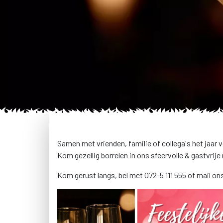
Samen met vrienden, familie of collega's het jaar 
Kom gezellig borrelen in ons sfeervolle & gastvrije r
Kom gerust langs, bel met 072-5 111 555 of mail o