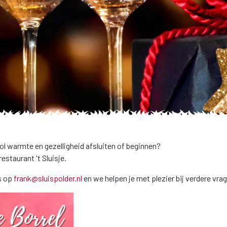
vol warmte en gezelligheid afsluiten of beginnen?
estaurant 't Sluisje.
ns op
frank@sluispolder.nl
en we helpen je met plezier bij verdere vra