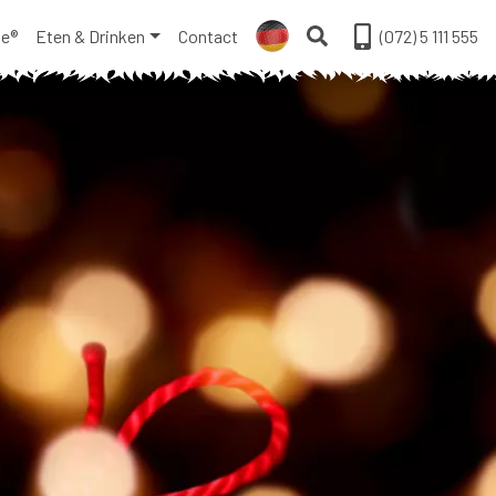
ge®
Eten & Drinken
Contact
(072) 5 111 555