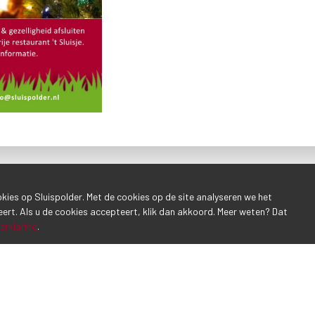
ookies op Sluispolder. Met de cookies op de site analyseren we het
eert. Als u de cookies accepteert, klik dan akkoord. Meer weten? Dat
erklaring
.
Inschrijven 
E-mailadres*