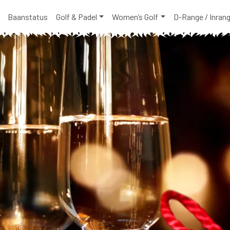
Baanstatus
Golf & Padel
Women’s Golf
D-Range / Inran