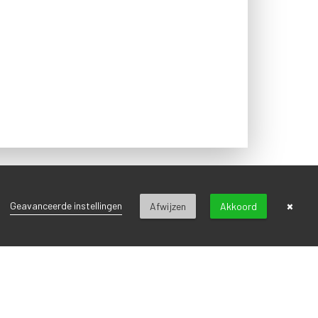
VOLGEND BERICHT
×
Geavanceerde instellingen
Afwijzen
Akkoord
voor onze nieuwsbrief