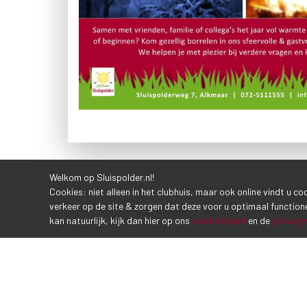
Welkom op Sluispolder.nl!
VORIG BERICHT
Cookies: niet alleen in het clubhuis, maar ook online vindt u c
verkeer op de site & zorgen dat deze voor u optimaal function
kan natuurlijk, kijk dan hier op ons
cookie beleid
en de
privacyv
CONTACTGEGEVENS