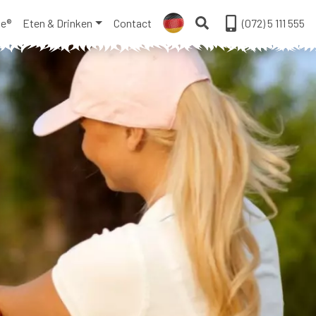
ge®
Eten & Drinken
Contact
(072) 5 111 555