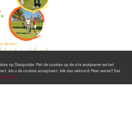
ookies op Sluispolder. Met de cookies op de site analyseren we het
eert. Als u de cookies accepteert, klik dan akkoord. Meer weten? Dat
erklaring
.