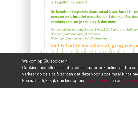
Welkom op Sluispolder.nl!
Cookies: niet alleen in het clubhuis, maar ook online vindt u c
verkeer op de site & zorgen dat deze voor u optimaal function
kan natuurlijk, kijk dan hier op ons
cookie beleid
en de
privacyv
VORIG BERICHT