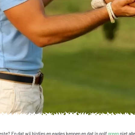
este? En dat wij birdies en eagles kennen en dat in golf
green
niet all