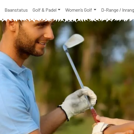
Baanstatus
Golf & Padel
Women’s Golf
D-Range / Inran