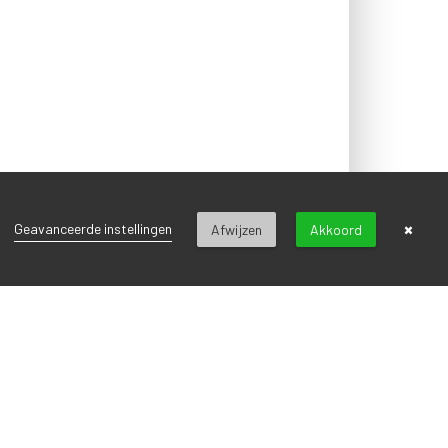
×
Geavanceerde instellingen
Afwijzen
Akkoord
VOLGEND BERICHT