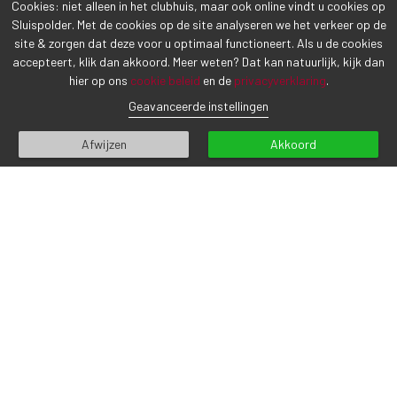
Cookies: niet alleen in het clubhuis, maar ook online vindt u cookies op
Sluispolder. Met de cookies op de site analyseren we het verkeer op de
site & zorgen dat deze voor u optimaal functioneert. Als u de cookies
accepteert, klik dan akkoord. Meer weten? Dat kan natuurlijk, kijk dan
hier op ons
cookie beleid
en de
privacyverklaring
.
VORIG BERICHT
VOLGEND BERICHT
Geavanceerde instellingen
Afwijzen
Akkoord
CONTACTGEGEVENS
Sluispolderweg 7
1817 BM Alkmaar
Tel (072) 5 111 555
info@sluispolder.nl
Inschrijven voor onze nieuwsbrief