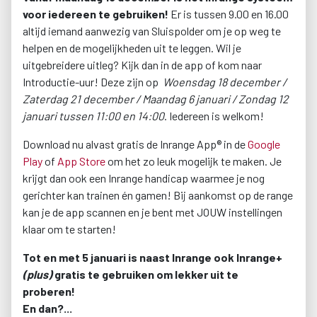
voor iedereen te gebruiken
!
Er is tussen 9.00 en 16.00
altijd iemand aanwezig van Sluispolder om je op weg te
helpen en de mogelijkheden uit te leggen. Wil je
uitgebreidere uitleg? Kijk dan in de app of kom naar
Introductie-uur! Deze zijn op
Woensdag 18 december /
Zaterdag 21 december / Maandag 6 januari / Zondag 12
januari tussen 11:00 en 14:00
. Iedereen is welkom!
Download nu alvast gratis de Inrange App® in de
Google
Play
of
App Store
om het zo leuk mogelijk te maken. Je
krijgt dan ook een Inrange handicap waarmee je nog
gerichter kan trainen én gamen! Bij aankomst op de range
kan je de app scannen en je bent met JOUW instellingen
klaar om te starten!
Tot en met 5 januari is naast Inrange ook Inrange+
(plus)
gratis te gebruiken om lekker uit te
proberen!
En dan?...