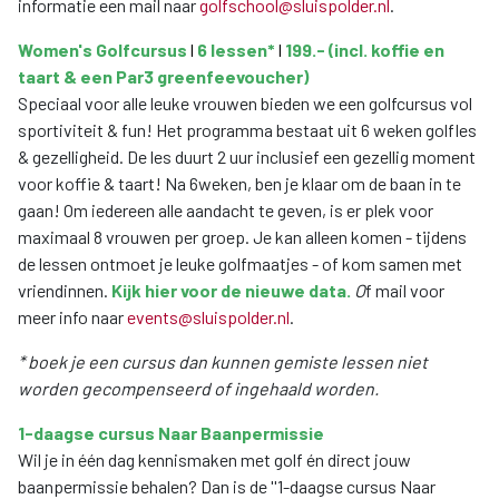
informatie een mail naar
golfschool@sluispolder.nl
.
Women's Golfcursus
l
6 lessen*
l
199.- (
incl. koffie en
taart
& een Par3 greenfeevoucher)
Speciaal voor alle leuke vrouwen bieden we een golfcursus vol
sportiviteit & fun! Het programma bestaat uit 6 weken golfles
& gezelligheid. De les duurt 2 uur inclusief een gezellig moment
voor koffie & taart! Na 6weken, ben je klaar om de baan in te
gaan! Om iedereen alle aandacht te geven, is er plek voor
maximaal 8 vrouwen per groep. Je kan alleen komen - tijdens
de lessen ontmoet je leuke golfmaatjes - of kom samen met
vriendinnen.
Kijk
hier
voor de nieuwe data.
O
f mail voor
meer info naar
events@sluispolder.nl
.
* boek je een cursus dan kunnen gemiste lessen niet
worden gecompenseerd of ingehaald worden.
1-daagse cursus Naar Baanpermissie
Wil je in één dag kennismaken met golf én direct jouw
baanpermissie behalen? Dan is de ''1-daagse cursus Naar