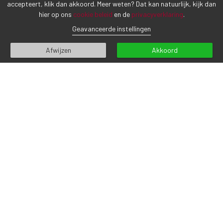
accepteert, klik dan akkoord. Meer weten? Dat kan natuurlijk, kijk dan
Praktische informatie:
hier op ons
cookie beleid
en de
privacyverklaring
.
• Duur: 2 dagen
Geavanceerde instellingen
• Kosten: €169,- per persoon
• Clubs lenen is gratis
Afwijzen
Akkoord
• Dit is een officiële ANWB beginnerscursus, aangeboden op
Golf en Padel Sluispolder.
Direct inschrijven? klik op
deze link
of stuur voor meer
informatie een mail naar
golfschool@sluispolder.nl
.
Opfriscursus
l
2,5 uur
l
47,50
Wil je je golfswing, techniek en zelfvertrouwen in de baan weer
even helemaal opfrissen? Dan is deze cursus ideaal voor
golfers die al eerder hebben gespeeld, maar graag weer even
kort alle basisvaardigheden willen doornemen. In een les van
2,5 uur voor 47,50 Euro per persoon werk je aan alle
basistechnieken en oefen je verschillende spelsituaties.
Maximaal 8 mensen per groep.
Voor meer informatie stuur een mail naar