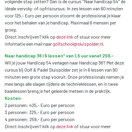
volgende stap zetten? Dan is de cursus ''Naar handicap 54'' de
ideale vervolg- of opfriscursus. In zes lessen van 60 minuten
voor 125,- Euro per persoon stoomt de professional je klaar
voor het behalen van je handicap. Maximaal 6 mensen per
groep.
Direct inschrijven? klik op
deze link
of stuur voor meer
informatie een mail naar
golfschool@sluispolder.nl
.
Naar handicap 36
l
6
lessen* van 1,5 uur
vanaf
259,-
Wil je jouw Handicap 54 verlagen naar Handicap 36? Met deze
cursus bij Golf & Padel Sluispolder zet je in 6 lessen van 90
minuten een grote stap vooruit. Onze professionals nemen je
mee langs alle slagen tijdens de technieklessen, en in twee
baanlessen breng je het geleerde meteen in de praktijk.
Kosten:
2 personen: 425,- Euro per persoon
3 personen: 325,- Euro per persoon
4 personen: 259,- Euro per persoon
Direct inschrijven? klik op
deze link
of stuur voor meer