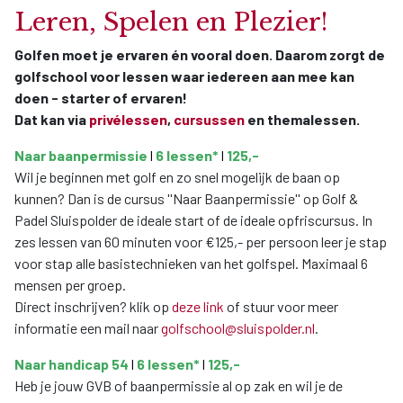
Leren, Spelen en Plezier!
Golfen moet je ervaren én vooral doen. Daarom zorgt de
golfschool voor lessen waar iedereen aan mee kan
doen - starter of ervaren!
Dat kan via
privélessen
,
cursussen
en themalessen.
Naar baanpermissie
l
6
lessen*
l
125,-
Wil je beginnen met golf en zo snel mogelijk de baan op
kunnen? Dan is de cursus ''Naar Baanpermissie'' op Golf &
Padel Sluispolder de ideale start of de ideale opfriscursus. In
zes lessen van 60 minuten voor €125,- per persoon leer je stap
voor stap alle basistechnieken van het golfspel. Maximaal 6
mensen per groep.
Direct inschrijven? klik op
deze link
of stuur voor meer
informatie een mail naar
golfschool@sluispolder.nl
.
Naar handicap 54
l
6
lessen*
l
125,-
Heb je jouw GVB of baanpermissie al op zak en wil je de