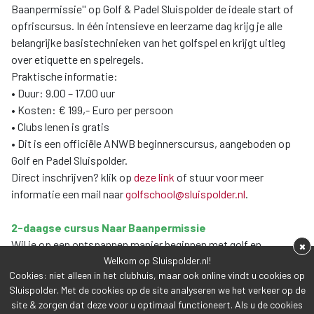
Baanpermissie'' op Golf & Padel Sluispolder de ideale start of
opfriscursus. In één intensieve en leerzame dag krijg je alle
belangrijke basistechnieken van het golfspel en krijgt uitleg
over etiquette en spelregels.
Praktische informatie:
• Duur: 9.00 – 17.00 uur
• Kosten: € 199,- Euro per persoon
• Clubs lenen is gratis
• Dit is een officiële ANWB beginnerscursus, aangeboden op
Golf en Padel Sluispolder.
Direct inschrijven? klik op
deze link
of stuur voor meer
informatie een mail naar
golfschool@sluispolder.nl
.
2-daagse cursus Naar Baanpermissie
Wil je op een ontspannen manier beginnen met golf en
×
toewerken naar je baanpermissie? Dan is de ''2-daagse cursus
Welkom op Sluispolder.nl!
Cookies: niet alleen in het clubhuis, maar ook online vindt u cookies op
Naar Baanpermissie'' een ideale keuze. Deze cursus behandelt
Sluispolder. Met de cookies op de site analyseren we het verkeer op de
dezelfde onderdelen als de 1-daagse variant, maar is minder
site & zorgen dat deze voor u optimaal functioneert. Als u de cookies
intensief doordat de lesstof verdeeld is over twee dagen.