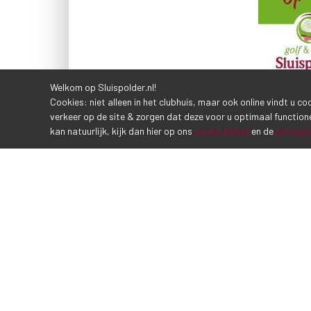
Welkom op Sluispolder.nl!
Cookies: niet alleen in het clubhuis, maar ook online vindt u c
verkeer op de site & zorgen dat deze voor u optimaal function
kan natuurlijk, kijk dan hier op ons
cookie beleid
en de
privacyv
VORIG BERICHT
CONTACTGEGEVENS