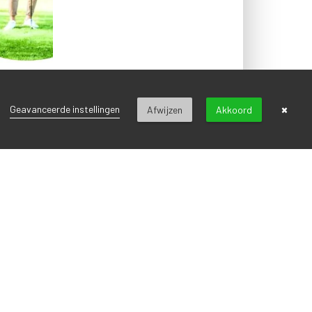
×
Geavanceerde instellingen
Afwijzen
Akkoord
VOLGEND BERICHT
voor onze nieuwsbrief