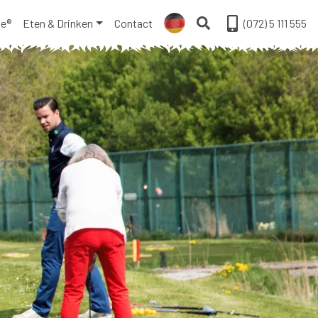
ge®
Eten & Drinken
Contact
(072) 5 111 555