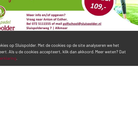
ookies op Sluispolder. Met de cookies op de site analyseren we het
eert. Als u de cookies accepteert, klik dan akkoord. Meer weten? Dat
erklaring
.
Inschrijven 
E-mailadres*