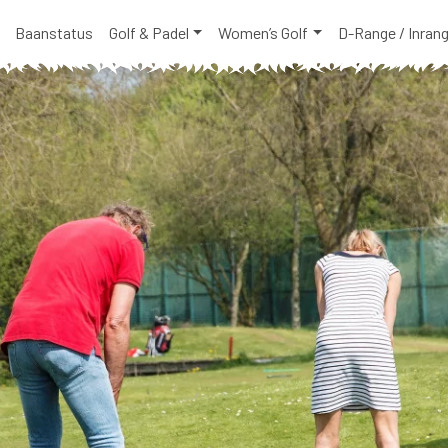
Baanstatus
Golf & Padel
Women’s Golf
D-Range / Inran