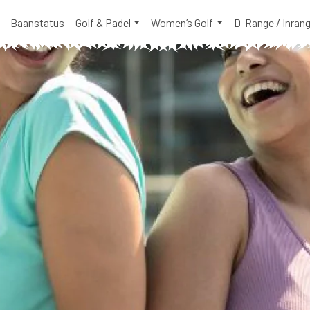
Baanstatus
Golf & Padel
Women’s Golf
D-Range / Inran