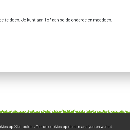
ee te doen. Je kunt aan 1 of aan beide onderdelen meedoen.
ookies op Sluispolder. Met de cookies op de site analyseren we het