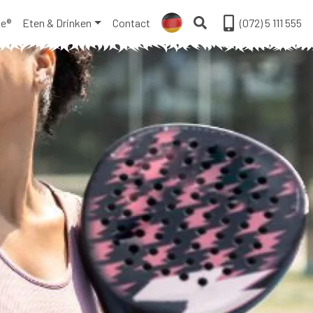
ge®
Eten & Drinken
Contact
(072) 5 111 555