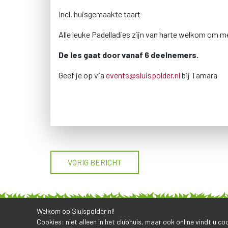
Incl. huisgemaakte taart
Alle leuke Padelladies zijn van harte welkom om m
De les gaat door vanaf 6 deelnemers.
Geef je op via
events@sluispolder.nl
bij Tamara
VORIG BERICHT
Welkom op Sluispolder.nl!
Cookies: niet alleen in het clubhuis, maar ook online vindt u c