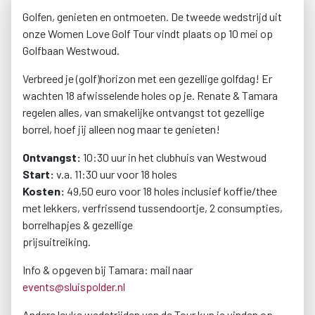
Golfen, genieten en ontmoeten. De tweede wedstrijd uit
onze Women Love Golf Tour vindt plaats op 10 mei op
Golfbaan Westwoud.
Verbreed je (golf)horizon met een gezellige golfdag! Er
wachten 18 afwisselende holes op je. Renate & Tamara
regelen alles, van smakelijke ontvangst tot gezellige
borrel, hoef jij alleen nog maar te genieten!
Ontvangst:
10:30 uur in het clubhuis van Westwoud
Start:
v.a. 11:30 uur voor 18 holes
Kosten:
49,50 euro voor 18 holes inclusief koffie/thee
met lekkers, verfrissend tussendoortje, 2 consumpties,
borrelhapjes & gezellige
prijsuitreiking.
Info & opgeven bij Tamara: mail naar
events@sluispolder.nl
Andere leuke wedstrijden van de Tour kun je vinden op