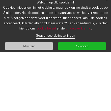
Welkom op Sluispolder.nl!
Cookies: niet alleen in het clubhuis, maar ook online vindt u cookies op
Sluispolder. Met de cookies op de site analyseren we het verkeer op de
site & zorgen dat deze voor u optimaal functioneert. Als u de cookies
accepteert, klik dan akkoord. Meer weten? Dat kan natuurlijk, kijk dan
hier op ons
cookie beleid
en de
privacyverklaring
.
VORIG BERICHT
VOLGEND BERICHT
Geavanceerde instellingen
Afwijzen
Akkoord
CONTACTGEGEVENS
Sluispolderweg 7
1817 BM Alkmaar
Tel (072) 5 111 555
info@sluispolder.nl