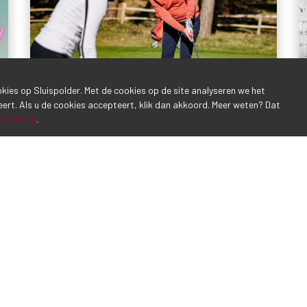
ookies op Sluispolder. Met de cookies op de site analyseren we het
eert. Als u de cookies accepteert, klik dan akkoord. Meer weten? Dat
erklaring
.
Kennismakingsclinic voor vrouwen
28 februari 2024
Women's Special Trommel al je vriendinnen op en
kom naar onze speciale kennismakingsclinic en
maak in groepsverband kenn...
LEES MEER
1
2
3
4
5
6
7
8
9
10
...
16
17