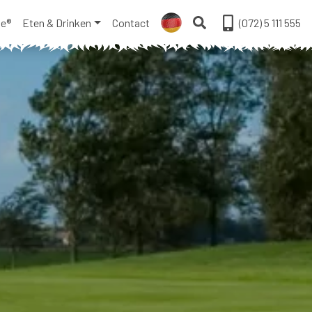
ge®
Eten & Drinken
Contact
(072) 5 111 555