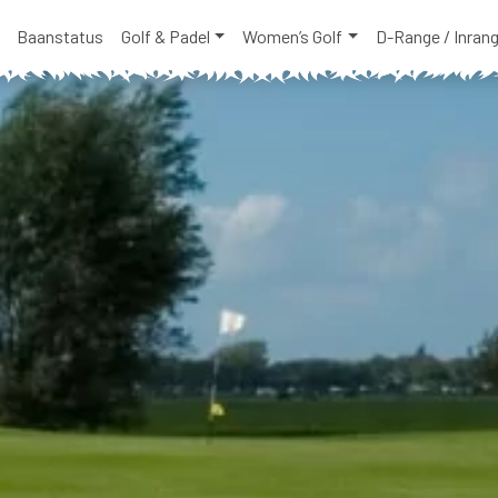
Baanstatus
Golf & Padel
Women’s Golf
D-Range / Inran