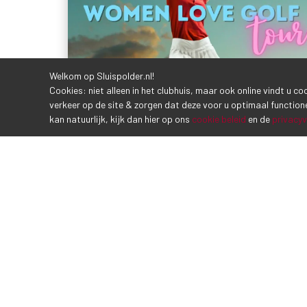
Welkom op Sluispolder.nl!
Cookies: niet alleen in het clubhuis, maar ook online vindt u c
verkeer op de site & zorgen dat deze voor u optimaal function
kan natuurlijk, kijk dan hier op ons
cookie beleid
en de
privacyv
1e wedstrijd Women Love Golf
Tour
12 maart 2024
Speel mee met de eerste wedstrijd uit onze
laagdrempelige Women Love Golf Tour! Motto
'Meedoen is belangrijker dan winne...
LEES MEER
‹