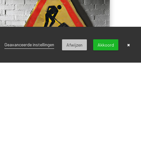
×
Geavanceerde instellingen
Afwijzen
Akkoord
Toegang Sluispolder
19 februari 2024
Zoals alle bezoekers aan Sluispolder gezien hebben,
zijn er al enige tijd werkzaamheden naast de
toegangsweg. Deze werk...
LEES MEER
›