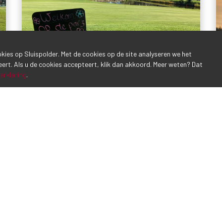
ookies op Sluispolder. Met de cookies op de site analyseren we het
eert. Als u de cookies accepteert, klik dan akkoord. Meer weten? Dat
erklaring
.
Nieuwe Par3 activiteiten 2024
29 mei 2024
-
Voor iedere beginnende golfer met én zonder
handicap! Doe mee met onze sportieve en
ongedwongen Par3 wedstrijden! Elke m...
LEES MEER
1
2
3
4
5
6
7
8
9
10
...
16
17