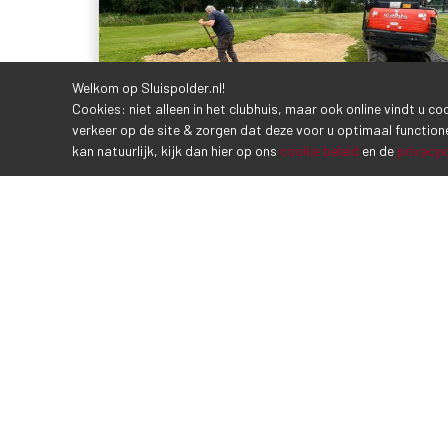
Welkom op Sluispolder.nl!
Cookies: niet alleen in het clubhuis, maar ook online vindt u c
verkeer op de site & zorgen dat deze voor u optimaal function
kan natuurlijk, kijk dan hier op ons
cookie beleid
en de
privacyv
Oefenfaciliteiten
14 juli 2024
Op de plek waar voorheen de oefengreen lag met de 
overigens slechte kwaliteit bunker - zijn de
padelbanen geplaatst. H...
LEES MEER
‹