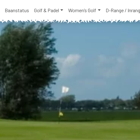
Baanstatus
Golf & Padel
Women’s Golf
D-Range / Inran