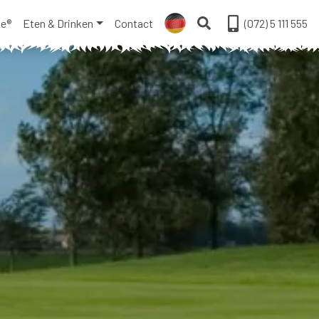
ge®
Eten & Drinken
Contact
(072) 5 111 555