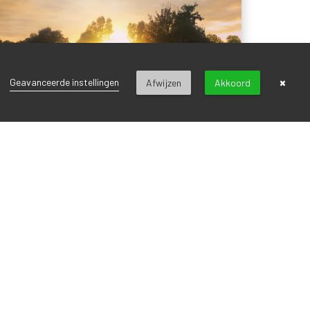
×
Geavanceerde instellingen
Afwijzen
Akkoord
Volvo Midsummernight Trophy
23 mei 2024
21 juni is het feest op Sluispolder! We vieren dan de
langste dag van het jaar met onze sponsor Volvo
Ton van Kuyk! En s...
LEES MEER
›