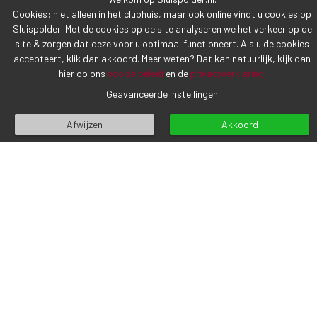
Cookies: niet alleen in het clubhuis, maar ook online vindt u cookies op
Sluispolder. Met de cookies op de site analyseren we het verkeer op de
site & zorgen dat deze voor u optimaal functioneert. Als u de cookies
accepteert, klik dan akkoord. Meer weten? Dat kan natuurlijk, kijk dan
hier op ons
cookie beleid
en de
privacyverklaring
.
Geavanceerde instellingen
Afwijzen
Akkoord
Waarom een draagtas?
10 februari 2021
We leggen altijd graag uit waarom we dingen doen die we
doen, dus dat doen we met plezier hieronder: We willen de
baan i...
LEES MEER