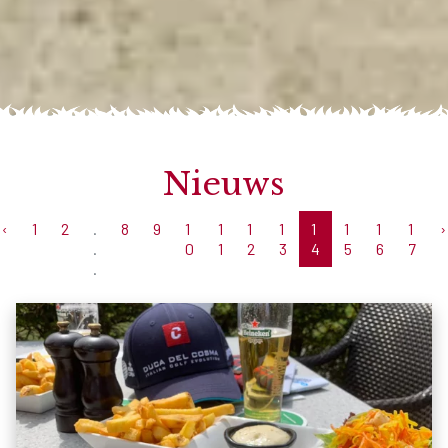
Nieuws
‹
1
2
.
8
9
1
1
1
1
1
1
1
1
›
.
0
1
2
3
4
5
6
7
.